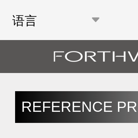
语言
REFERENCE P