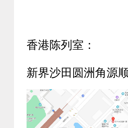
香港
陈列室
：
新界沙田圆洲角源顺