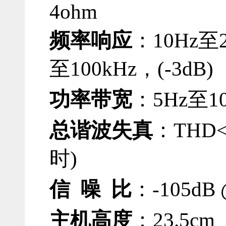
4ohm
频率响应
：
10Hz
至
至
100kHz
，
(-3dB)
功率带宽
：
5Hz
至
1
总谐波失真
：
THD<
时
)
信
噪
比
：
-105dB
主机高度
：23.5cm